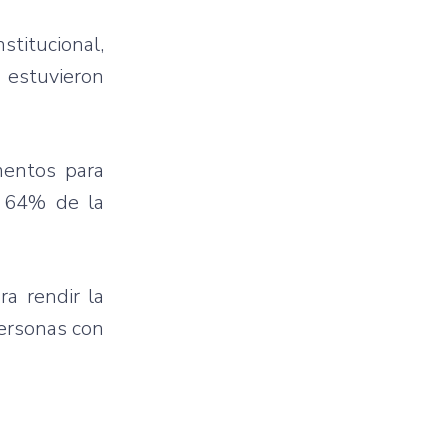
stitucional,
 estuvieron
mentos para
l 64% de la
ra rendir la
personas con