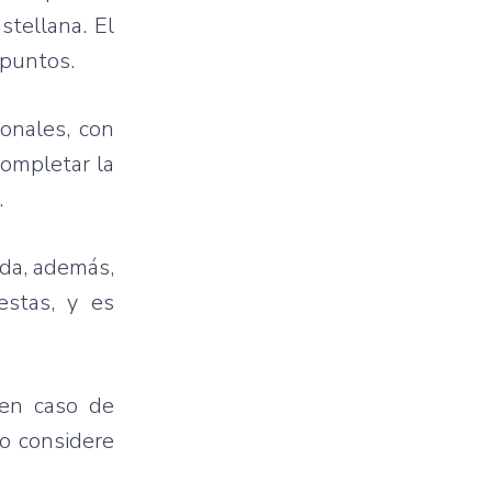
stellana. El
 puntos.
onales, con
completar la
.
rda, además,
estas, y es
 en caso de
do considere