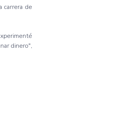
a carrera de
 experimenté
nar dinero",