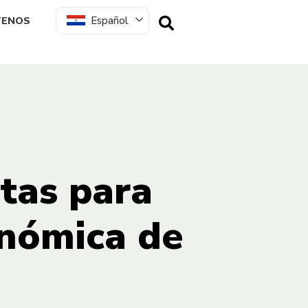
Español
TENOS
itas para
onómica de