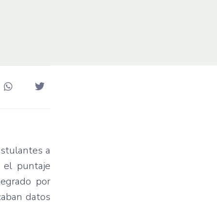
ostulantes a
 el puntaje
tegrado por
caban datos