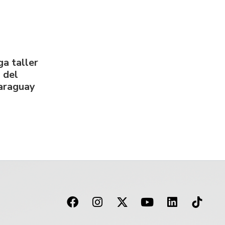
a taller
 del
Paraguay