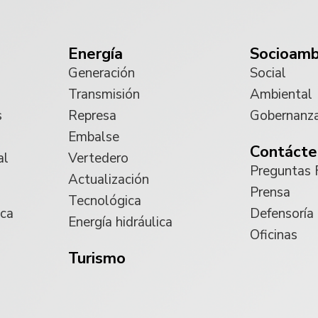
Energía
Socioamb
Generación
Social
Transmisión
Ambiental
s
Represa
Gobernanz
Embalse
Contácte
al
Vertedero
Preguntas 
Actualización
Prensa
Tecnológica
ica
Defensoría
Energía hidráulica
Oficinas
Turismo