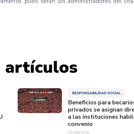
vamente, pues serán los administradores del cita
 artículos
RESPONSABILIDAD SOCIAL
Beneficios para becario
privados se asignan di
U
a las instituciones habi
convenio
07/08/2026