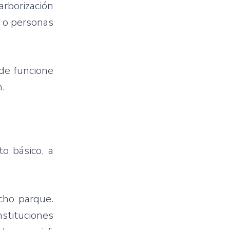
rborización
s o personas
de funcione
n.
to básico, a
cho parque.
stituciones