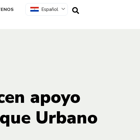
Español
TENOS
ecen apoyo
rque Urbano