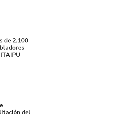
s de 2.100
obladores
 ITAIPU
de
itación del