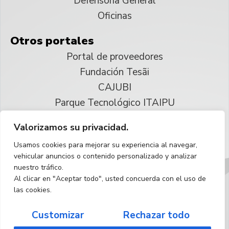
Defensoría General
Oficinas
Otros portales
Portal de proveedores
Fundación Tesãi
CAJUBI
Parque Tecnológico ITAIPU
Valorizamos su privacidad.
© 2025 ITAIPU Binacional
Usamos cookies para mejorar su experiencia al navegar,
Reservados todos los derechos
vehicular anuncios o contenido personalizado y analizar
nuestro tráfico.
Español
Al clicar en "Aceptar todo", usted concuerda con el uso de
las cookies.
Customizar
Rechazar todo