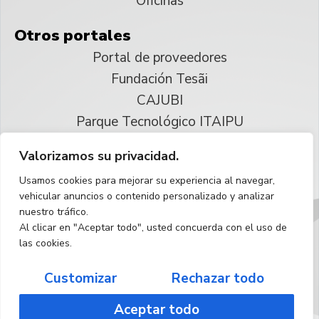
Oficinas
Otros portales
Portal de proveedores
Fundación Tesãi
CAJUBI
Parque Tecnológico ITAIPU
Valorizamos su privacidad.
© 2025 ITAIPU Binacional
Usamos cookies para mejorar su experiencia al navegar,
Reservados todos los derechos
vehicular anuncios o contenido personalizado y analizar
nuestro tráfico.
Español
Al clicar en "Aceptar todo", usted concuerda con el uso de
las cookies.
Customizar
Rechazar todo
Aceptar todo