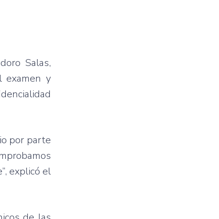
doro Salas,
el examen y
idencialidad
io por parte
 Comprobamos
, explicó el
icos de las