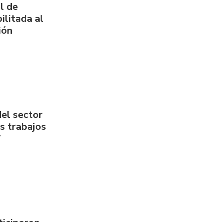
l de
ilitada al
ión
del sector
us trabajos
7