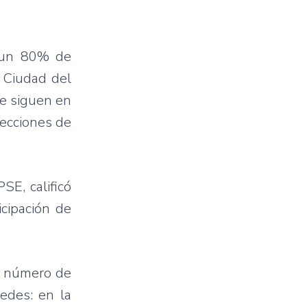
n un 80% de
 Ciudad del
ue siguen en
recciones de
E, calificó
icipación de
el número de
edes: en la