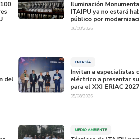
.100
Iluminación Monumenta
res
ITAIPU ya no estará hab
U
público por modernizac
06/08/2026
ENERGÍA
Invitan a especialistas 
n del
eléctrico a presentar s
para el XXI ERIAC 202
05/08/2026
MEDIO AMBIENTE