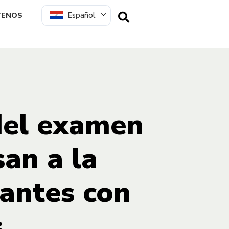
Español
TENOS
del examen
an a la
lantes con
s