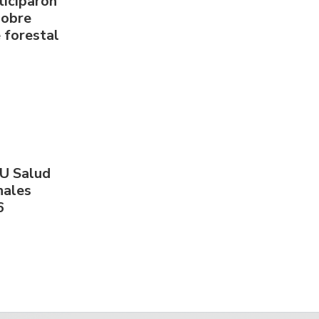
ticiparon
sobre
 forestal
PU Salud
nales
6