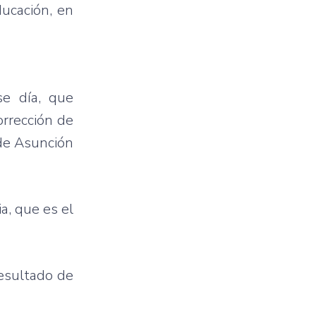
ducación, en
se día, que
rrección de
 de Asunción
a, que es el
resultado de