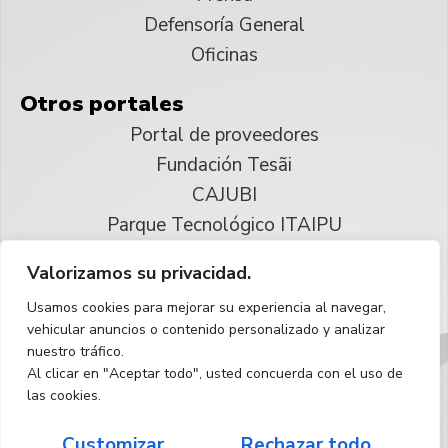
Defensoría General
Oficinas
Otros portales
Portal de proveedores
Fundación Tesãi
CAJUBI
Parque Tecnológico ITAIPU
Valorizamos su privacidad.
© 2025 ITAIPU Binacional
Usamos cookies para mejorar su experiencia al navegar,
Reservados todos los derechos
vehicular anuncios o contenido personalizado y analizar
nuestro tráfico.
Español
Al clicar en "Aceptar todo", usted concuerda con el uso de
las cookies.
Customizar
Rechazar todo