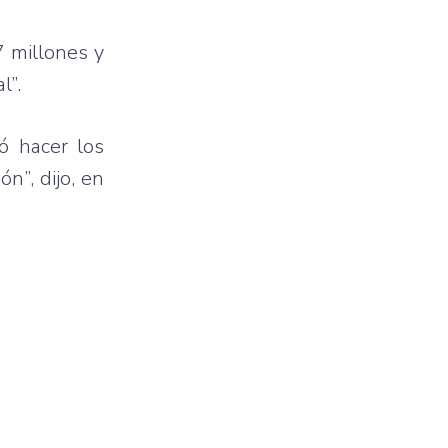
7 millones y
l”.
ó hacer los
n”, dijo, en