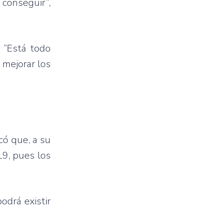
 conseguir”,
. “Está todo
 mejorar los
có que, a su
19, pues los
odrá existir