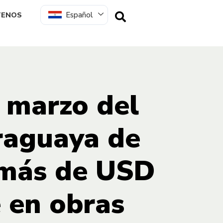
Español
TENOS
 marzo del
araguaya de
 más de USD
e en obras