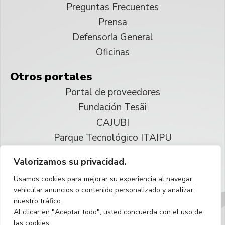
Preguntas Frecuentes
Prensa
Defensoría General
Oficinas
Otros portales
Portal de proveedores
Fundación Tesãi
CAJUBI
Parque Tecnológico ITAIPU
Valorizamos su privacidad.
© 2025 ITAIPU Binacional
Usamos cookies para mejorar su experiencia al navegar,
Reservados todos los derechos
vehicular anuncios o contenido personalizado y analizar
nuestro tráfico.
Español
Al clicar en "Aceptar todo", usted concuerda con el uso de
las cookies.