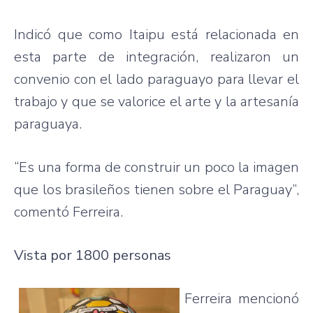
Indicó
que
como
Itaipu
está
relacionada
en
esta
parte
de
integración
,
realizaron
un
convenio
con el
lado
paraguayo
para
llevar
el
trabajo
y
que
se
valorice
el
arte
y la
artesanía
paraguaya
.
“Es
una
forma de
construir
un
poco
la
imagen
que
los
brasileños
tienen
sobre
el Paraguay”,
comentó
Ferreira.
Vista
por
1800 personas
Ferreira
mencionó