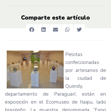
Comparte este artículo
Pelotas
confeccionadas
por
artesanos
de
la
ciudad
de
Quiindy
,
departamento
de
Paraguarí
,
están
en
exposición
en el
Ecomuseo
de
Itaipu
,
lado
brasileño
. La
muestra
denominada
“Expo