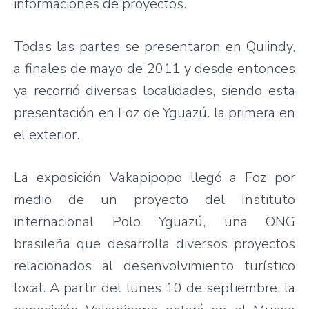
informaciones
de
proyectos
.
Todas
las
partes
se
presentaron
en
Quiindy
,
a finales de mayo de 2011 y
desde
entonces
ya
recorrió
diversas
localidades
,
siendo
esta
presentación
en
Foz
de
Yguazú
. la
primera
en
el exterior.
La
exposición
Vakapipopo
llegó
a
Foz
por
medio
de un
proyecto
del
Instituto
internacional
Polo
Yguazú
,
una
ONG
brasileña
que
desarrolla
diversos
proyectos
relacionados
al
desenvolvimiento
turístico
local. A
partir
del
lunes
10 de
septiembre
, la