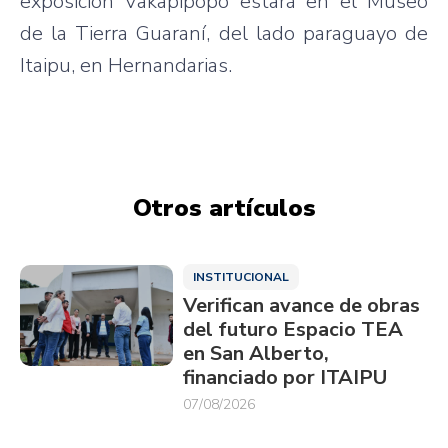
exposición
Vakapipopo
estará
en el
Museo
de la Tierra
Guaraní
, del
lado
paraguayo
de
Itaipu
, en
Hernandarias
.
Otros artículos
INSTITUCIONAL
Verifican avance de obras
del futuro Espacio TEA
en San Alberto,
financiado por ITAIPU
07/08/2026