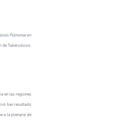
ulosis Pulmonar en
n de Tuberculosis,
ia en las regiones
trol han resultado
e a la plenaria de