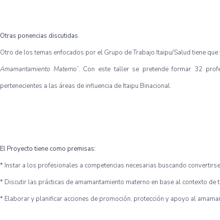
Otras ponencias discutidas
Otro de los temas enfocados por el Grupo de Trabajo Itaipu/Salud tiene que v
Amamantamiento Materno
”. Con este taller se pretende formar 32 profe
pertenecientes a las áreas de influencia de Itaipu Binacional.
El Proyecto tiene como premisas:
* Instar a los profesionales a competencias necesarias buscando convertirse 
* Discutir las prácticas de amamantamiento materno en base al contexto de t
* Elaborar y planificar acciones de promoción, protección y apoyo al amaman