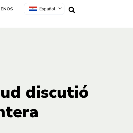
Español
TENOS
ud discutió
ntera