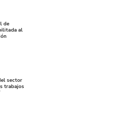
l de
ilitada al
ión
del sector
us trabajos
7