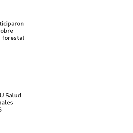
ticiparon
sobre
 forestal
PU Salud
nales
6