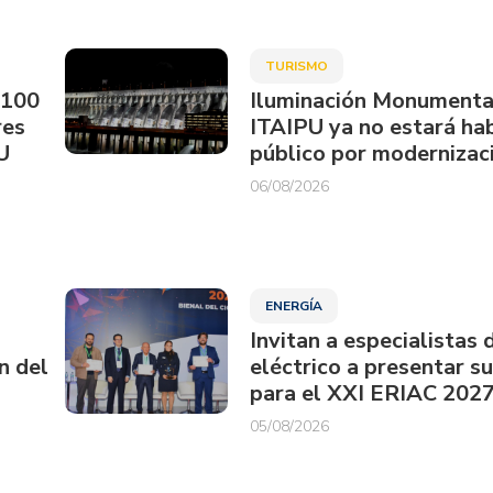
TURISMO
.100
Iluminación Monumenta
res
ITAIPU ya no estará hab
U
público por modernizac
06/08/2026
ENERGÍA
Invitan a especialistas 
n del
eléctrico a presentar s
para el XXI ERIAC 202
05/08/2026