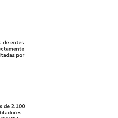
s de entes
rectamente
litadas por
s de 2.100
obladores