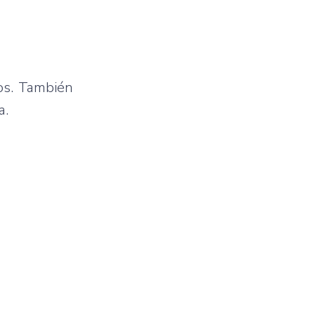
tos. También
a.