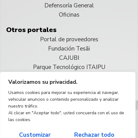
Defensoría General
Oficinas
Otros portales
Portal de proveedores
Fundación Tesãi
CAJUBI
Parque Tecnológico ITAIPU
Valorizamos su privacidad.
© 2025 ITAIPU Binacional
Usamos cookies para mejorar su experiencia al navegar,
Reservados todos los derechos
vehicular anuncios o contenido personalizado y analizar
nuestro tráfico.
Español
Al clicar en "Aceptar todo", usted concuerda con el uso de
las cookies.
Customizar
Rechazar todo