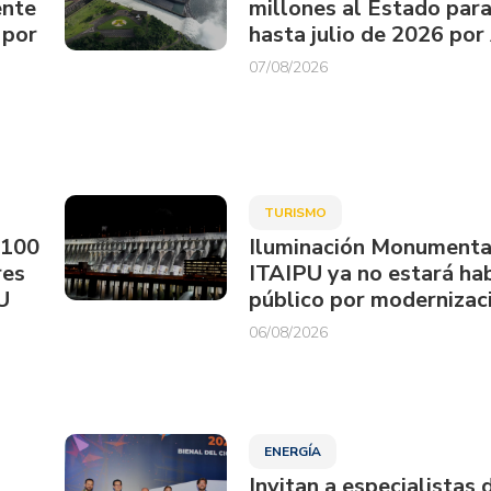
ente
millones al Estado par
 por
hasta julio de 2026 por
07/08/2026
TURISMO
.100
Iluminación Monumenta
res
ITAIPU ya no estará hab
U
público por modernizac
06/08/2026
ENERGÍA
Invitan a especialistas 