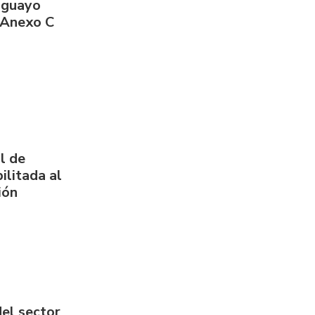
aguayo
 Anexo C
l de
ilitada al
ión
del sector