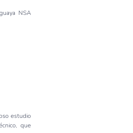
raguaya NSA
ioso estudio
écnico, que