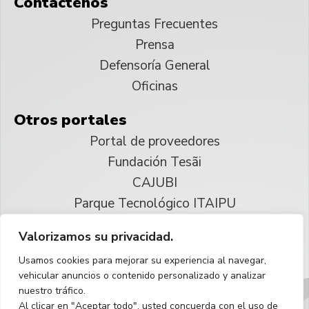
Contáctenos
Preguntas Frecuentes
Prensa
Defensoría General
Oficinas
Otros portales
Portal de proveedores
Fundación Tesãi
CAJUBI
Parque Tecnológico ITAIPU
Valorizamos su privacidad.
© 2025 ITAIPU Binacional
Usamos cookies para mejorar su experiencia al navegar,
Reservados todos los derechos
vehicular anuncios o contenido personalizado y analizar
nuestro tráfico.
Español
Al clicar en "Aceptar todo", usted concuerda con el uso de