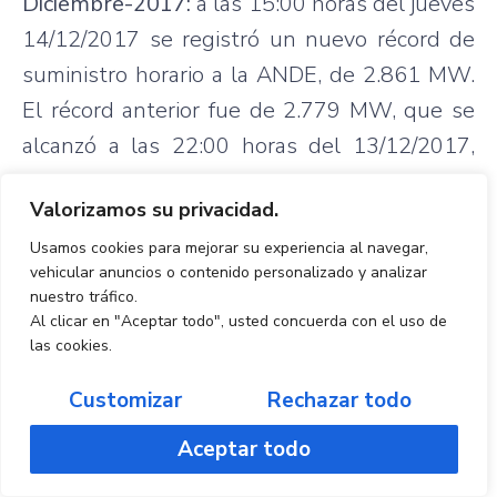
Diciembre-2017:
a las 15:00 horas del jueves
14/12/2017 se registró un nuevo récord de
suministro horario a la ANDE, de 2.861 MW.
El récord anterior fue de 2.779 MW, que se
alcanzó a las 22:00 horas del 13/12/2017,
cuando el total de la demanda SIN-Paraguay
Valorizamos su privacidad.
fue de 2.928 MW.
Usamos cookies para mejorar su experiencia al navegar,
vehicular anuncios o contenido personalizado y analizar
De acuerdo a lo informado por la ANDE, a las
nuestro tráfico.
14:10 horas del jueves 14 de diciembre, el
Al clicar en "Aceptar todo", usted concuerda con el uso de
las cookies.
SIN-Paraguay registró un valor máximo
instantáneo de 3.103 MW, superando la
Customizar
Rechazar todo
marca anterior de 3.095 MW, que se había
Aceptar todo
registrado a las 21:25 horas del 08/03/2017.