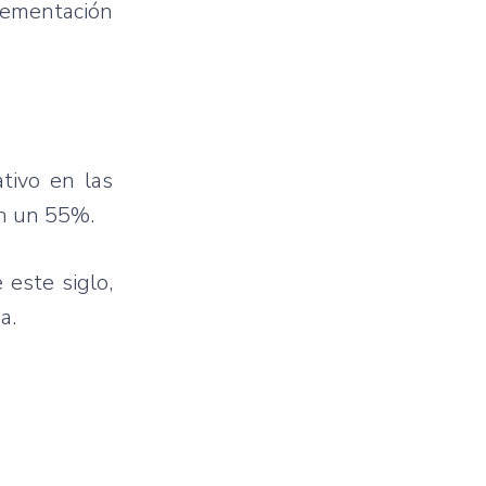
plementación
tivo en las
en un 55%.
 este siglo,
a.