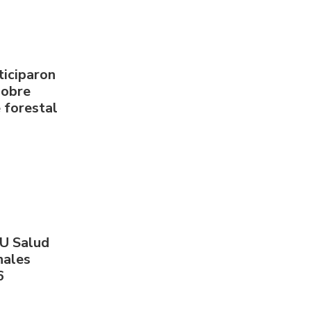
ticiparon
sobre
 forestal
PU Salud
nales
6