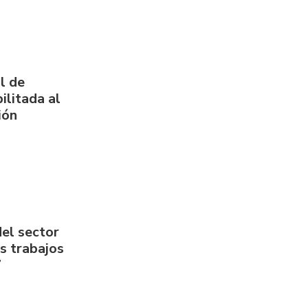
l de
ilitada al
ión
del sector
us trabajos
7