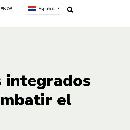
Español
TENOS
 integrados
mbatir el
o