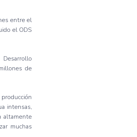
nes entre el
luido el ODS
 Desarrollo
millones de
e producción
ua intensas,
on altamente
izar muchas