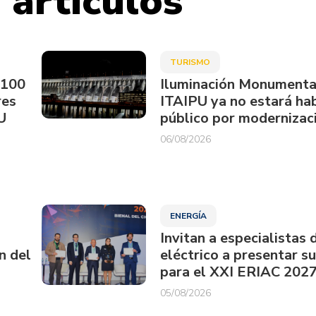
 artículos
TURISMO
.100
Iluminación Monumenta
res
ITAIPU ya no estará hab
U
público por modernizac
06/08/2026
ENERGÍA
Invitan a especialistas 
n del
eléctrico a presentar s
para el XXI ERIAC 202
05/08/2026