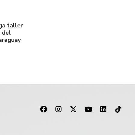
a taller
 del
Paraguay