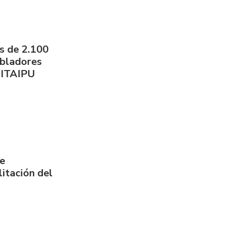
s de 2.100
obladores
 ITAIPU
de
itación del