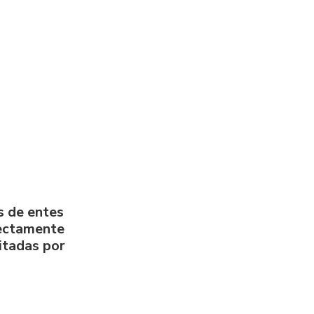
s de entes
rectamente
litadas por