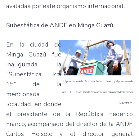
avaladas por este organismo internacional.
Subestática de ANDE en Minga Guazú
En la ciudad de
Minga Guazú, fue
inaugurada la
“Subestática km
El presidente de la República, Federico Franco y el presidente de
15” de la
mencionada
la ANDE, Carlos Heisele activan la llave para encender la nueva
localidad, en donde
Subestática.
el presidente de la República Federico
Franco, acompañado del director de la ANDE
Carlos Heisele y el director general