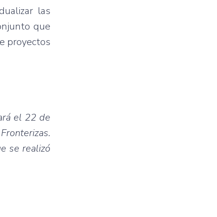
ualizar las
conjunto que
de proyectos
ará el 22 de
ronterizas.
e se realizó