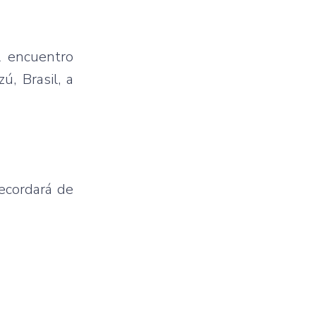
l encuentro
ú, Brasil, a
ecordará de