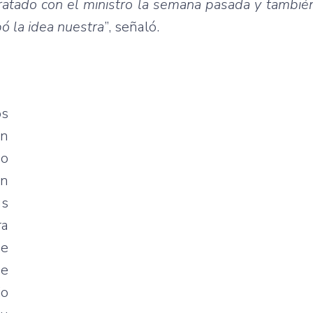
ratado con el ministro la semana pasada y tambié
bó la idea nuestra
”, señaló.
os
ón
do
n
us
ra
me
de
io