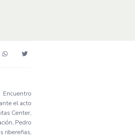
r Encuentro
ante el acto
itas Center,
ación, Pedro
s ribereñas,