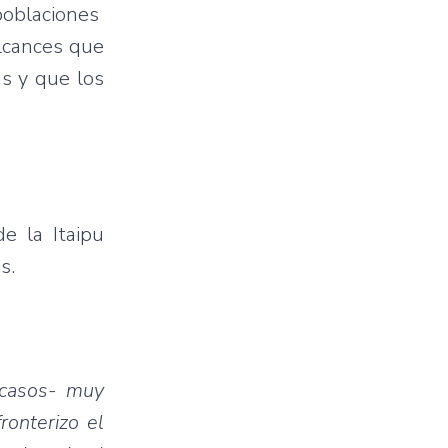
poblaciones
alcances que
s y que los
e la Itaipu
s.
 casos- muy
ronterizo el