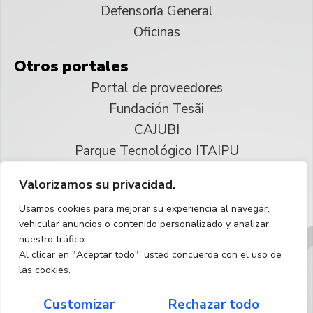
Defensoría General
Oficinas
Otros portales
Portal de proveedores
Fundación Tesãi
CAJUBI
Parque Tecnológico ITAIPU
Valorizamos su privacidad.
© 2025 ITAIPU Binacional
Usamos cookies para mejorar su experiencia al navegar,
Reservados todos los derechos
vehicular anuncios o contenido personalizado y analizar
nuestro tráfico.
Español
Al clicar en "Aceptar todo", usted concuerda con el uso de
las cookies.
Customizar
Rechazar todo