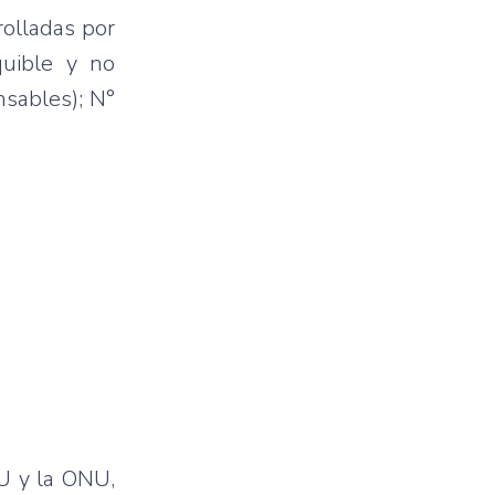
rolladas por
quible y no
sables); N°
PU y la ONU,