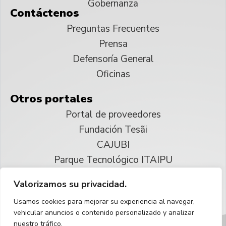
Gobernanza
Contáctenos
Preguntas Frecuentes
Prensa
Defensoría General
Oficinas
Otros portales
Portal de proveedores
Fundación Tesãi
CAJUBI
Parque Tecnológico ITAIPU
Valorizamos su privacidad.
© 2025 ITAIPU Binacional
Usamos cookies para mejorar su experiencia al navegar,
Reservados todos los derechos
vehicular anuncios o contenido personalizado y analizar
nuestro tráfico.