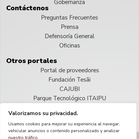
Gobernanza
Contáctenos
Preguntas Frecuentes
Prensa
Defensoría General
Oficinas
Otros portales
Portal de proveedores
Fundación Tesãi
CAJUBI
Parque Tecnológico ITAIPU
Valorizamos su privacidad.
© 2025 ITAIPU Binacional
Usamos cookies para mejorar su experiencia al navegar,
Reservados todos los derechos
vehicular anuncios o contenido personalizado y analizar
nuestro tráfico.