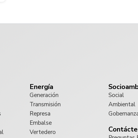
Energía
Socioamb
Generación
Social
Transmisión
Ambiental
s
Represa
Gobernanz
Embalse
Contácte
al
Vertedero
Preguntas 