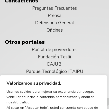
Contáctenos
Preguntas Frecuentes
Prensa
Defensoría General
Oficinas
Otros portales
Portal de proveedores
Fundación Tesãi
CAJUBI
Parque Tecnológico ITAIPU
Valorizamos su privacidad.
© 2025 ITAIPU Binacional
Usamos cookies para mejorar su experiencia al navegar,
Reservados todos los derechos
vehicular anuncios o contenido personalizado y analizar
nuestro tráfico.
Español
Al clicar en "Aceptar todo", usted concuerda con el uso de