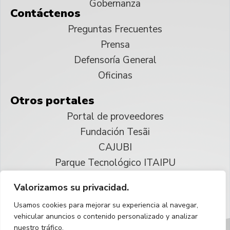
Gobernanza
Contáctenos
Preguntas Frecuentes
Prensa
Defensoría General
Oficinas
Otros portales
Portal de proveedores
Fundación Tesãi
CAJUBI
Parque Tecnológico ITAIPU
Valorizamos su privacidad.
© 2025 ITAIPU Binacional
Usamos cookies para mejorar su experiencia al navegar,
Reservados todos los derechos
vehicular anuncios o contenido personalizado y analizar
nuestro tráfico.