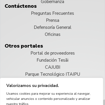
Gobernanza
Contáctenos
Preguntas Frecuentes
Prensa
Defensoría General
Oficinas
Otros portales
Portal de proveedores
Fundación Tesãi
CAJUBI
Parque Tecnológico ITAIPU
Valorizamos su privacidad.
© 2025 ITAIPU Binacional
Usamos cookies para mejorar su experiencia al navegar,
Reservados todos los derechos
vehicular anuncios o contenido personalizado y analizar
nuestro tráfico.