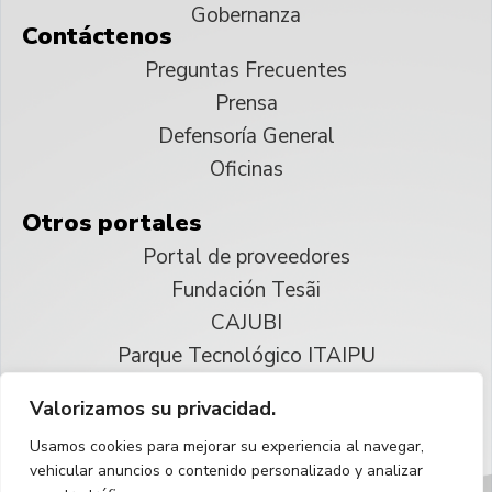
Gobernanza
Contáctenos
Preguntas Frecuentes
Prensa
Defensoría General
Oficinas
Otros portales
Portal de proveedores
Fundación Tesãi
CAJUBI
Parque Tecnológico ITAIPU
Valorizamos su privacidad.
© 2025 ITAIPU Binacional
Usamos cookies para mejorar su experiencia al navegar,
Reservados todos los derechos
vehicular anuncios o contenido personalizado y analizar