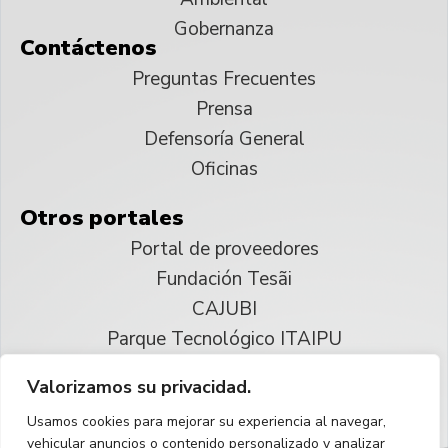
Gobernanza
Contáctenos
Preguntas Frecuentes
Prensa
Defensoría General
Oficinas
Otros portales
Portal de proveedores
Fundación Tesãi
CAJUBI
Parque Tecnológico ITAIPU
Valorizamos su privacidad.
© 2025 ITAIPU Binacional
Usamos cookies para mejorar su experiencia al navegar,
Reservados todos los derechos
vehicular anuncios o contenido personalizado y analizar