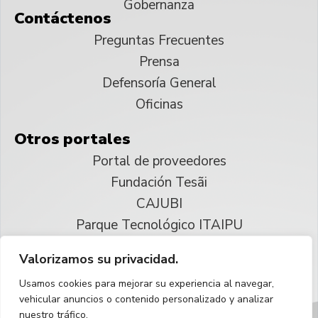
Gobernanza
Contáctenos
Preguntas Frecuentes
Prensa
Defensoría General
Oficinas
Otros portales
Portal de proveedores
Fundación Tesãi
CAJUBI
Parque Tecnológico ITAIPU
Valorizamos su privacidad.
© 2025 ITAIPU Binacional
Usamos cookies para mejorar su experiencia al navegar,
Reservados todos los derechos
vehicular anuncios o contenido personalizado y analizar
nuestro tráfico.