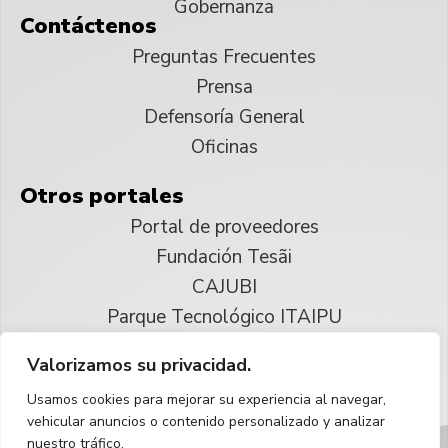
Gobernanza
Contáctenos
Preguntas Frecuentes
Prensa
Defensoría General
Oficinas
Otros portales
Portal de proveedores
Fundación Tesãi
CAJUBI
Parque Tecnológico ITAIPU
Valorizamos su privacidad.
© 2025 ITAIPU Binacional
Usamos cookies para mejorar su experiencia al navegar,
Reservados todos los derechos
vehicular anuncios o contenido personalizado y analizar
nuestro tráfico.