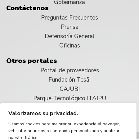
Gobernanza
Contáctenos
Preguntas Frecuentes
Prensa
Defensoría General
Oficinas
Otros portales
Portal de proveedores
Fundación Tesãi
CAJUBI
Parque Tecnológico ITAIPU
Valorizamos su privacidad.
© 2025 ITAIPU Binacional
Usamos cookies para mejorar su experiencia al navegar,
Reservados todos los derechos
vehicular anuncios o contenido personalizado y analizar
nuestro tráfico.