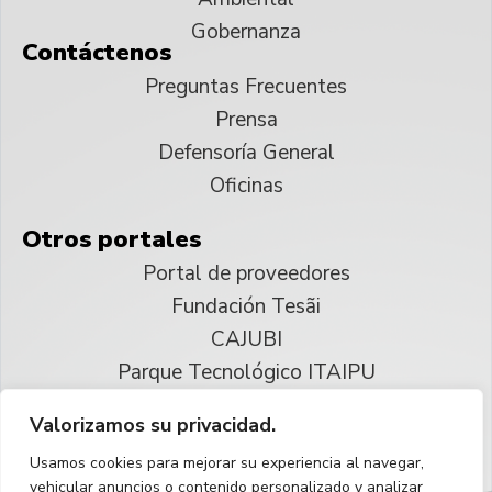
Gobernanza
Contáctenos
Preguntas Frecuentes
Prensa
Defensoría General
Oficinas
Otros portales
Portal de proveedores
Fundación Tesãi
CAJUBI
Parque Tecnológico ITAIPU
Valorizamos su privacidad.
© 2025 ITAIPU Binacional
Usamos cookies para mejorar su experiencia al navegar,
Reservados todos los derechos
vehicular anuncios o contenido personalizado y analizar