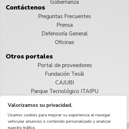
Gobernanza
Contáctenos
Preguntas Frecuentes
Prensa
Defensoría General
Oficinas
Otros portales
Portal de proveedores
Fundación Tesãi
CAJUBI
Parque Tecnológico ITAIPU
Valorizamos su privacidad.
© 2025 ITAIPU Binacional
Usamos cookies para mejorar su experiencia al navegar,
Reservados todos los derechos
vehicular anuncios o contenido personalizado y analizar
nuestro tráfico.