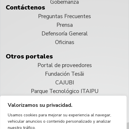
Gobernanza
Contáctenos
Preguntas Frecuentes
Prensa
Defensoría General
Oficinas
Otros portales
Portal de proveedores
Fundación Tesãi
CAJUBI
Parque Tecnológico ITAIPU
Valorizamos su privacidad.
© 2025 ITAIPU Binacional
Usamos cookies para mejorar su experiencia al navegar,
Reservados todos los derechos
vehicular anuncios o contenido personalizado y analizar
nuestro tráfico.