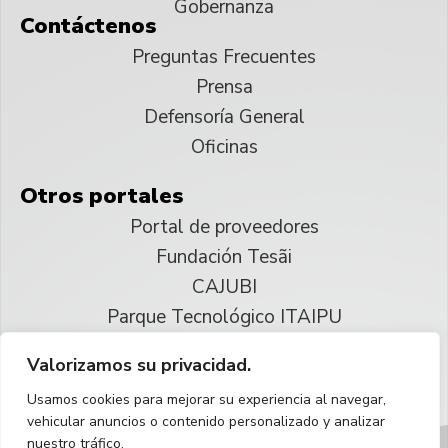
Gobernanza
Contáctenos
Preguntas Frecuentes
Prensa
Defensoría General
Oficinas
Otros portales
Portal de proveedores
Fundación Tesãi
CAJUBI
Parque Tecnológico ITAIPU
Valorizamos su privacidad.
© 2025 ITAIPU Binacional
Usamos cookies para mejorar su experiencia al navegar,
Reservados todos los derechos
vehicular anuncios o contenido personalizado y analizar
nuestro tráfico.