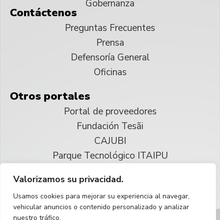
Gobernanza
Contáctenos
Preguntas Frecuentes
Prensa
Defensoría General
Oficinas
Otros portales
Portal de proveedores
Fundación Tesãi
CAJUBI
Parque Tecnológico ITAIPU
Valorizamos su privacidad.
© 2025 ITAIPU Binacional
Usamos cookies para mejorar su experiencia al navegar,
Reservados todos los derechos
vehicular anuncios o contenido personalizado y analizar
nuestro tráfico.