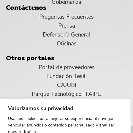
Gobernanza
Contáctenos
Preguntas Frecuentes
Prensa
Defensoría General
Oficinas
Otros portales
Portal de proveedores
Fundación Tesãi
CAJUBI
Parque Tecnológico ITAIPU
Valorizamos su privacidad.
© 2025 ITAIPU Binacional
Usamos cookies para mejorar su experiencia al navegar,
Reservados todos los derechos
vehicular anuncios o contenido personalizado y analizar
nuestro tráfico.