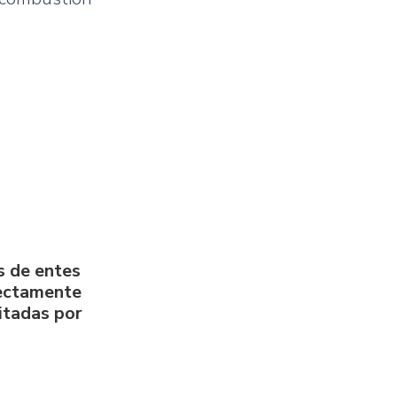
s de entes
rectamente
litadas por