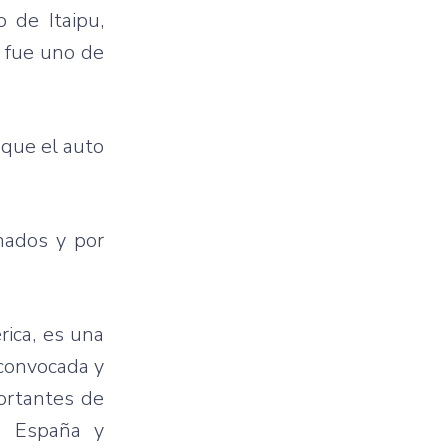
o
de
Itaipu
,
,
fue
uno
de
e
que
el auto
nados
y
por
rica
,
es
una
convocada
y
ortantes
de
,
España
y