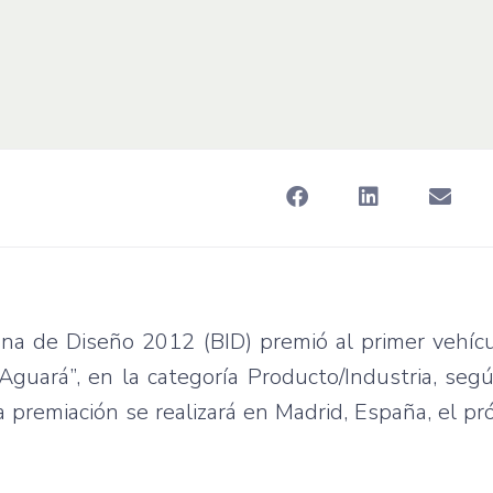
ana
de
Diseño
2012 (BID)
premió
al primer
vehíc
Aguará”
, en la
categoría
Producto
/
Industria
,
seg
La
premiación
se
realizará
en Madrid,
España
, el
pr