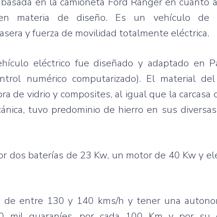
,
basada
en la
camioneta
Ford Ranger en
cuanto
en
materia
de
diseño
.
Es
un
vehículo
de
rasera
y
fuerza
de
movilidad
totalmente
eléctrica
.
ehículo
eléctrico
fue
diseñado y adaptado en Pa
ntrol numérico computarizado). El material d
ra de vidrio y composites, al igual
que
la carcasa 
ánica
, tuvo predominio de hierro en sus diversas
or dos baterías de 23 Kw, un motor de 40 Kw y el
a de entre 130 y 140 kms/h y tener una auton
0 mil guaraníes, por cada 100 Km y por su 