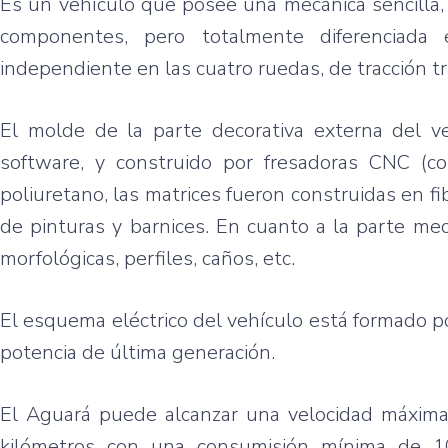
Es
un
vehículo
que
posee
una
mecánica
sencilla
componentes
,
pero
totalmente
diferenciada
independiente
en
las
cuatro
ruedas
, de
tracción
t
El molde de la parte decorativa externa del
v
software, y construido
por
fresadoras CNC (co
poliuretano,
las
matrices fueron construidas en fib
de pinturas y barnices. En
cuanto
a la parte
mec
morfológicas, perfiles, caños, etc.
El esquema eléctrico del vehículo está formado p
potencia de última generación.
El Aguará puede alcanzar una velocidad máxim
kilómetros con una consumisión mínima de 1