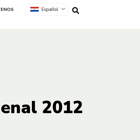
Español
TENOS
ienal 2012