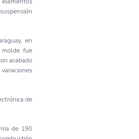
a
elementos
suspensión
raguay, en
el molde
fue
con acabado
 variaciones
ectrónica de
omía de 190
combustión