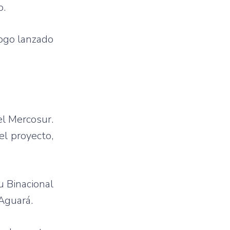
o
.
logo
lanzado
el
Mercosur
.
el
proyecto
,
u
Binacional
Aguará
.