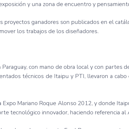
exposición
y
una
zona
de
encuentro
y
pensamient
os
proyectos
ganadores
son
publicados
en el
catá
omover
los
trabajos
de los
diseñadores
.
 Paraguay, con
mano
de
obra
local y con
partes
d
entados
técnicos
de
Itaipu
y
PTI
,
llevaron
a
cabo
a Expo Mariano
Roque
Alonso 2012, y
donde
Itaip
orte
tecnológico
innovador
,
haciendo
referencia
al