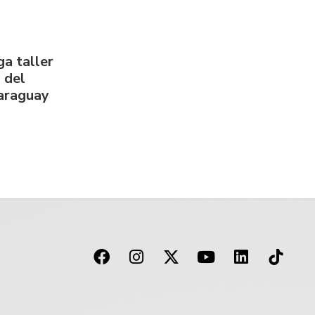
a taller
 del
Paraguay