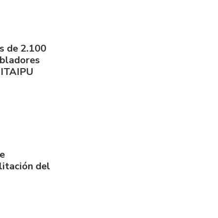
s de 2.100
obladores
 ITAIPU
de
itación del