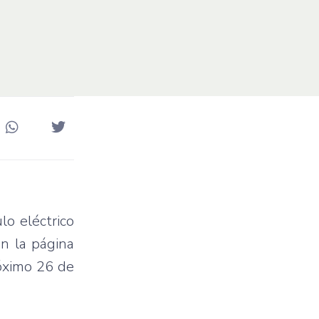
ulo
eléctrico
ún
la
página
óximo
26 de