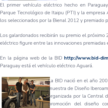
El primer
vehículo
eléctrico
hecho
en Paragua
Parque
Tecnológico
de
Itaipu
(
PTI
) y la
empresa
los
seleccionados
por
la
Bienal
2012 y
premiado
p
Los
galardonados
recibirán
su
premio
el
próximo
2
eléctrico
figure
entre
las
innovaciones
premiadas
En la
página
web de la BID
http://www.bid-dim
Paraguay
está
el
vehículo
eléctrico
Aguará
.
La BID
nació
en el
año
20
muestra
de
Diseño
Iberoam
organizada
por
la Central 
promoción
del
diseño
co