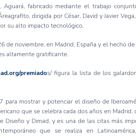
y,
Aguará
,
fabricado
mediante
el
trabajo
conjunt
Áreagrafito
,
dirigida
por
César
, David y Javier Vega
or
su
alto
impacto
tecnológico
.
6 de
noviembre
, en Madrid,
España
y el
hecho
d
es
altamente
gratificante
.
ad.org/
premiado
s
/
figura
la
lista
de los
galardo
07
para
mostrar
y
potenciar
el
diseño
de
Iberoamé
ericano
que
se
celebra
cada
dos
años
en Madrid,
de
Diseño
y
Dimad
, y
es
una
de
las
citas
más
imp
ntemporáneo
que
se
realiza
en
Latinoamérica