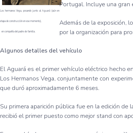
Portugal.
Incluye
una
gran
Los
hermanos
Vega,
posando
junto
al
Aguará
(
aún
en
Además
de la
exposición
, l
etapa
de
construcción
en
ese
momento
),
por
la
organización
para
pr
en
compañía
del padre de
familia
.
Algunos
detalles
del
vehículo
El
Aguará
es
el primer
vehículo
eléctrico
hecho
en
Los
Hermanos
Vega,
conjuntamente
con
experim
que
duró
aproximadamente
6
meses
.
Su
primera
aparición
pública
fue
en la
edición
de l
recibió
el primer
puesto
como
mejor
stand con
ap