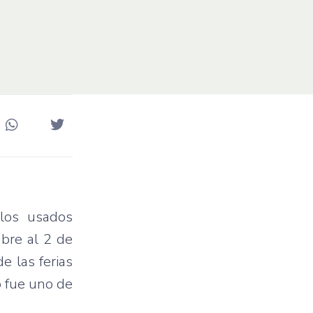
los
usados
mbre
al 2 de
de
las
ferias
o
fue
uno
de