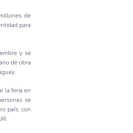
millones
de
entidad
para
iembre
y se
ano
de
obra
aguay.
ar
la
feria
en
ersonas se
ro
país
, con
UR
.