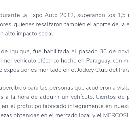
durante
la Expo Auto 2012,
superando
los 1,5
ores
,
quienes
resaltaron
también
el
aporte
de la
n alto
impacto
social.
de
Iquique
,
fue
habilitada
el
pasado
30 de
nov
primer
vehículo
eléctrico
hecho
en Paraguay, con
m
e
exposiciones
montado
en el Jockey Club del Par
apercibido
para
las
personas
que
acudieron
a
visit
as
a la
hora
de
adquirir
un
vehículo
.
Cientos
de p
s
en el
prototipo
fabricado
íntegramente
en
nuest
iezas
obtenidas
en el
mercado
local y el
MERCOS