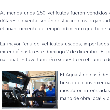
Al
menos
unos
250
vehículos
fueron
vendidos
dólares
en
venta
,
según
destacaron
los
organizad
el
financiamiento
del
emprendimiento
que
tiene
u
La mayor
feria
de
vehículos
usados
,
importados
extendió
hasta
este
domingo
2 de
diciembre
. El 
nacional
,
estuvo
también
expuesto
en el
campo
d
El
Aguará
no
pasó
des
busca
de
convenienci
mostraron
interesada
mano
de
obra
local y
p