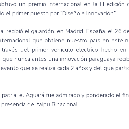
obtuvo
un
premio
internacional
en la III
edición
d
ió
el primer
puesto
por
“Diseño
e
Innovación”
.
a,
recibió
el
galardón
, en Madrid,
España
, el 26 d
nternacional
que
obtiene
nuestro
país
en
este
r
a
través
del primer
vehículo
eléctrico
hecho
e
a
que
nunca
antes
una
innovación
paraguaya
reci
n
evento
que
se
realiza
cada
2
años
y del
que
parti
e
patria, el
Aguará
fue
admirado
y
ponderado
el fi
a
presencia
de
Itaipu
Binacional
.