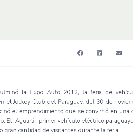
culminó
la Expo Auto 2012, la
feria
de
vehícu
n el Jockey Club del Paraguay, del 30 de
novie
cinó
el
emprendimiento
que
se
convirtió
en
una
mo
. El
“Aguará”
, primer
vehículo
eléctrico
paraguay
jo
gran
cantidad
de
visitantes
durante
la
feria
.