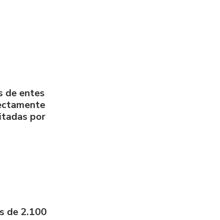
s de entes
rectamente
litadas por
s de 2.100