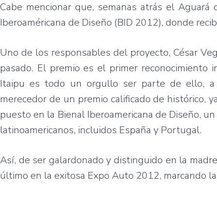
Cabe
mencionar
que
,
semanas
atrás
el
Aguará
Iberoaméricana
de
Diseño
(BID 2012),
donde
recib
Uno de los
responsables
del
proyecto
,
César
Veg
pasado
. El
premio
es
el primer
reconocimiento
i
Itaipu
es
todo
un
orgullo
ser
parte
de
ello
, 
merecedor
de un
premio
calificado
de
histórico
,
y
puesto
en la
Bienal
Iberoamericana
de
Diseño
, u
latinoamericanos
,
incluidos
España
y Portugal.
Así
, de
ser
galardonado
y
distinguido
en la
madr
último
en la
exitosa
Expo Auto 2012,
marcando
l