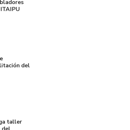
obladores
 ITAIPU
de
itación del
a taller
 del