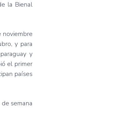
e la
Bienal
e
noviembre
ubro
, y
para
n
paraguay
y
bió
el primer
cipan
países
n de
semana