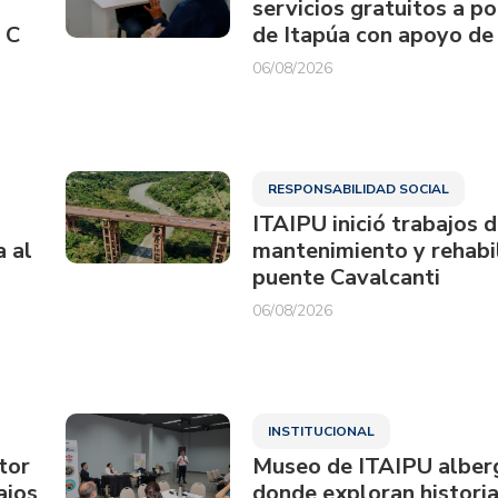
servicios gratuitos a p
 C
de Itapúa con apoyo de
06/08/2026
RESPONSABILIDAD SOCIAL
ITAIPU inició trabajos 
a al
mantenimiento y rehabil
puente Cavalcanti
06/08/2026
INSTITUCIONAL
tor
Museo de ITAIPU alberg
ajos
donde exploran historia