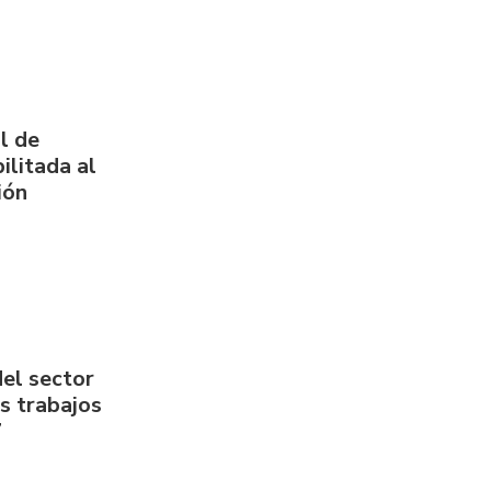
l de
ilitada al
ión
del sector
us trabajos
7