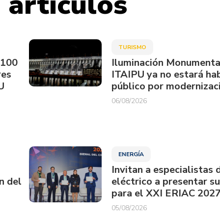
 artículos
TURISMO
.100
Iluminación Monumenta
res
ITAIPU ya no estará hab
U
público por modernizac
06/08/2026
ENERGÍA
Invitan a especialistas 
n del
eléctrico a presentar s
para el XXI ERIAC 202
05/08/2026