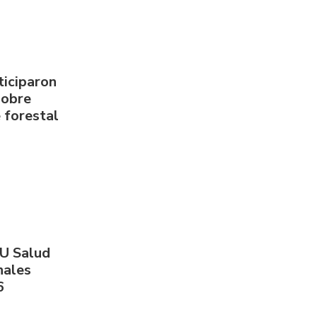
ticiparon
sobre
 forestal
PU Salud
nales
6