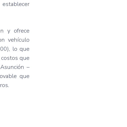
o establecer
ón y ofrece
on vehículo
00), lo que
s costos que
 Asunción –
novable que
ros.