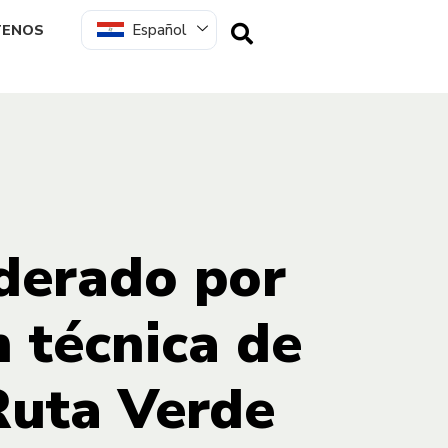
Español
TENOS
iderado por
n técnica de
Ruta Verde