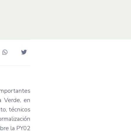
 importantes
a Verde, en
to, técnicos
ormalización
obre la PY02