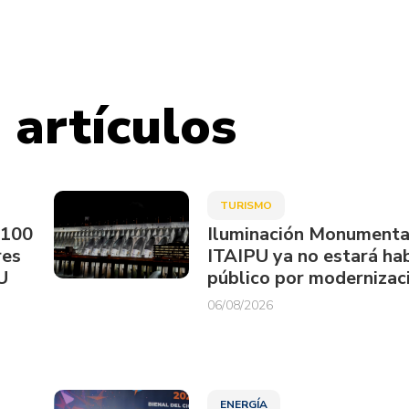
 artículos
TURISMO
.100
Iluminación Monumenta
res
ITAIPU ya no estará hab
U
público por modernizac
06/08/2026
ENERGÍA