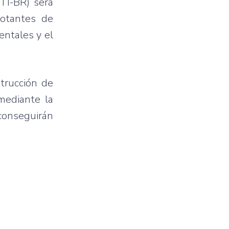
TI-BR) será
lotantes de
entales y el
trucción de
mediante la
conseguirán