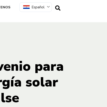
Español
TENOS
venio para
gía solar
lse