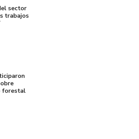
del sector
us trabajos
7
ticiparon
sobre
 forestal