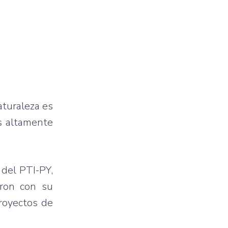
aturaleza es
s altamente
 del PTI-PY,
saron con su
proyectos de