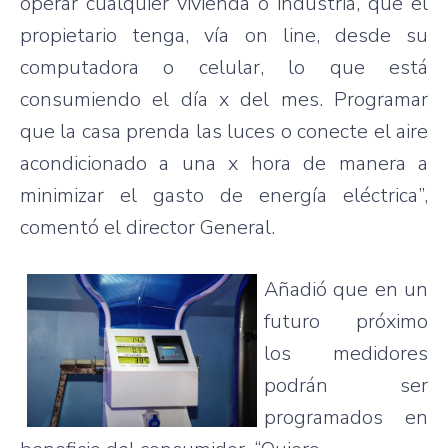
operar
cualquier
vivienda
o
industria
,
que
el
propietario
tenga
,
vía
on line,
desde
su
computadora
o
celular
, lo
que
está
consumiendo
el
día
x del
mes
.
Programar
que
la casa
prenda
las
luces
o
conecte
el
aire
acondicionado
a
una
x
hora
de
manera
a
minimizar
el
gasto
de
energía
eléctrica”
,
comentó
el director General.
Añadió
que
en un
futuro
próximo
los
medidores
podrán
ser
programados
en