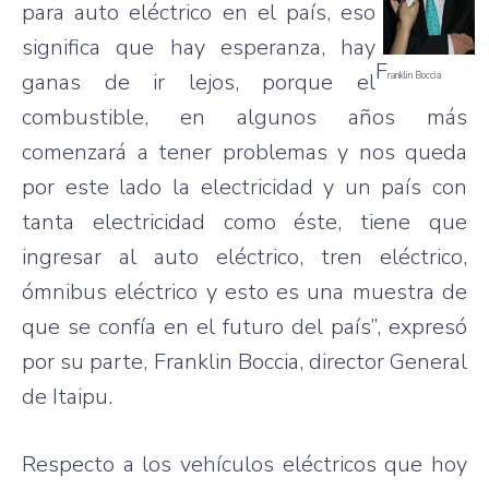
para
auto
eléctrico
en el
país
,
eso
significa
que
hay
esperanza
, hay
F
ganas
de
ir
lejos
,
porque
el
ranklin
Boccia
combustible, en
algunos
años
más
comenzará
a
tener
problemas
y nos
queda
por
este
lado
la
electricidad
y un
país
con
tanta
electricidad
como
éste
,
tiene
que
ingresar
al auto
eléctrico
,
tren
eléctrico
,
ómnibus
eléctrico
y
esto
es
una
muestra
de
que
se
confía
en el
futuro
del
país”
,
expresó
por
su
parte
, Franklin
Boccia
, director General
de
Itaipu
.
Respecto
a los
vehículos
eléctricos
que
hoy