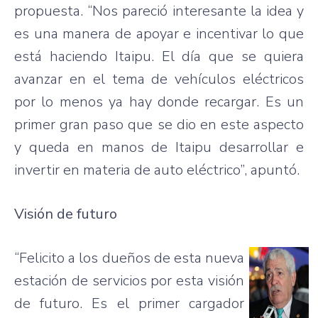
propuesta
. “Nos
pareció
interesante
la idea y
es
una
manera
de
apoyar
e
incentivar
lo
que
está
haciendo
Itaipu
. El
día
que
se
quiera
avanzar
en el
tema
de
vehículos
eléctricos
por
lo
menos
ya
hay
donde
recargar
.
Es
un
primer
gran
paso
que
se
dio
en
este
aspecto
y
queda
en
manos
de
Itaipu
desarrollar
e
invertir
en
materia
de auto
eléctrico”
,
apuntó
.
Visión
de
futuro
“Felicito
a los
dueños
de
esta
nueva
estación
de
servicios
por
esta
visión
de
futuro
.
Es
el primer
cargador