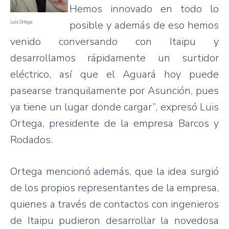
Hemos
innovado
en
todo
lo
posible
y
además
de
eso
hemos
Luis Ortega
venido
conversando
con
Itaipu
y
desarrollamos
rápidamente
un
surtidor
eléctrico
,
así
que
el
Aguará
hoy
puede
pasearse
tranquilamente
por
Asunción
,
pues
ya
tiene
un
lugar
donde
cargar”
,
expresó
Luis
Ortega,
presidente
de la
empresa
Barcos
y
Rodados
.
Ortega
mencionó
además
,
que
la idea
surgió
de los
propios
representantes
de la
empresa
,
quienes
a
través
de
contactos
con
ingenieros
de
Itaipu
pudieron
desarrollar
la
novedosa