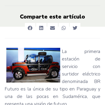
Comparte este artículo
La
primera
estación
de
servicio
con
surtidor
eléctrico
denominada
BR
Futuro
es
la
única
de
su
tipo
en Paraguay y
una
de
las
pocas
en
Sudamérica
,
que
presenta
una
visión
de
futuro
.