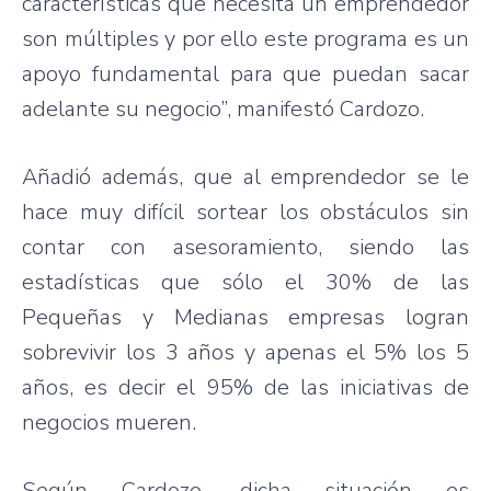
características
que
necesita
un
emprendedor
son
múltiples
y
por
ello
este
programa
es
un
apoyo
fundamental
para
que
puedan
sacar
adelante
su
negocio”
,
manifestó
Cardozo
.
Añadió
además
,
que
al
emprendedor
se le
hace
muy
difícil
sortear
los
obstáculos
sin
contar
con
asesoramiento
,
siendo
las
estadísticas
que
sólo
el 30% de
las
Pequeñas
y
Medianas
empresas
logran
sobrevivir
los 3
años
y
apenas
el 5% los 5
años
,
es
decir
el 95% de
las
iniciativas
de
negocios
mueren
.
Según
Cardozo
,
dicha
situación
es