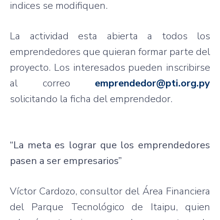
indices se
modifiquen
.
La
actividad
esta
abierta
a
todos
los
emprendedores
que
quieran
formar
parte
del
proyecto
. Los
interesados
pueden
inscribirse
al
correo
emprendedor@pti.org.py
solicitando
la
ficha
del
emprendedor
.
“La meta
es
lograr
que
los
emprendedores
pasen
a
ser
empresarios”
Víctor
Cardozo
,
consultor
del
Área
Financiera
del
Parque
Tecnológico
de
Itaipu
,
quien