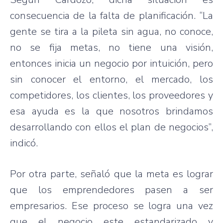
consecuencia
de la
falta
de
planificación
. “La
gente
se
tira
a la
pileta
sin
agua
, no
conoce
,
no se
fija
metas
, no
tiene
una
visión
,
entonces
inicia
un
negocio
por
intuición
,
pero
sin
conocer
el
entorno
, el
mercado
, los
competidores
, los
clientes
, los
proveedores
y
esa
ayuda
es
la
que
nosotros
brindamos
desarrollando
con
ellos
el plan de
negocios”
,
indicó
.
Por
otra
parte
,
señaló
que
la meta
es
lograr
que
los
emprendedores
pasen
a
ser
empresarios
.
Ese
proceso
se
logra
una
vez
que
el
negocio
este
estandarizado
y