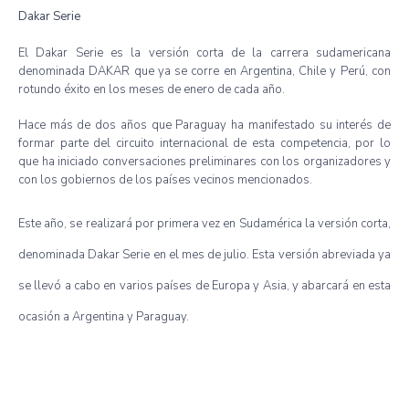
Dakar
Serie
El Dakar
Serie
es
la
versión
corta
de la
carrera
sudamericana
denominada
DAKAR
que
ya
se
corre
en Argentina, Chile y
Perú
, con
rotundo
éxito
en los
meses
de
enero
de
cada
año
.
Hace
más
de dos
años
que
Paraguay ha
manifestado
su
interés
de
formar
parte
del
circuito
internacional
de
esta
competencia
,
por
lo
que
ha
iniciado
conversaciones
preliminares
con los
organizadores
y
con los
gobiernos
de los
países
vecinos
mencionados
.
Este
año
, se
realizará
por
primera
vez
en
Sudamérica
la
versión
corta
,
denominada
Dakar
Serie
en el
mes
de
julio
.
Esta
versión
abreviada
ya
se
llevó
a
cabo
en
varios
países
de
Europa
y Asia, y
abarcará
en
esta
ocasión
a Argentina y Paraguay.