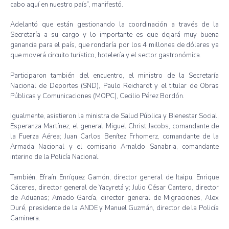
cabo
aquí
en
nuestro
país”
,
manifestó
.
Adelantó
que
están
gestionando
la
coordinación
a
través
de la
Secretaría
a
su
cargo y lo
importante
es
que
dejará
muy
buena
ganancia
para
el
país
,
que
rondaría
por
los 4
millones
de
dólares
ya
que
moverá
circuito
turístico
,
hotelería
y el sector
gastronómica
.
Participaron
también
del
encuentro
, el
ministro
de la
Secretaría
Nacional
de
Deportes
(
SND
), Paulo
Reichardt
y el titular de
Obras
Públicas
y
Comunicaciones
(
MOPC
),
Cecilio
Pérez
Bordón
.
Igualmente
,
asistieron
la
ministra
de
Salud
Pública
y
Bienestar
Social,
Esperanza
Martínez
; el general Miguel Christ Jacobs,
comandante
de
la
Fuerza
Aérea
; Juan Carlos
Benítez
Frhomerz
,
comandante
de la
Armada
Nacional
y el
comisario
Arnaldo
Sanabria
,
comandante
interino
de la
Policía
Nacional
.
También
,
Efraín
Enríquez
Gamón
, director general de
Itaipu
, Enrique
Cáceres
, director general de
Yacyretá
y; Julio
César
Cantero
, director
de
Aduanas
;
Amado
García
, director general de
Migraciones
, Alex
Duré
,
presidente
de la
ANDE
y Manuel
Guzmán
, director de la
Policía
Caminera
.