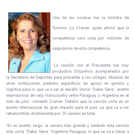
Una
de
las
voceras
fue
la
ministra
de
Turismo
, Liz Cramer,
quien
afirmó
que
la
competencia
será
vista
por
millones
de
seguidores
de
esta
competencia
.
“La
reunión
con el
Presidente
fue
muy
productiva
.
Estuvimos
acompañados
por
la
Secretaría
de
Deportes
para
presentar
a los
colegas
,
titulares
de
otras
instituciones
,
pedidos
específicos
de
apoyo
en
gestión
y
logística
para
lo
que
va
a
ser
el
desafío
litoral
“Dakar
Serie”
,
evento
internacional
de rally
transcountry
entre
Paraguay y Argentina en el
mes
de
julio”
,
comentó
Cramer.
Detalló
que
la
versión
corta
es
un
evento
internacional
de
gran
impacto
para
el
país
,
ya
que
va
a
ser
retransmitido
directamente
por
25
canales
en total.
“Es
un
evento
largo, la
carrera
más
grande
y
también
esta
versión
más
corta
“Dakar
Serie”
Argentina Paraguay, la
que
se
va
a
llevar
a