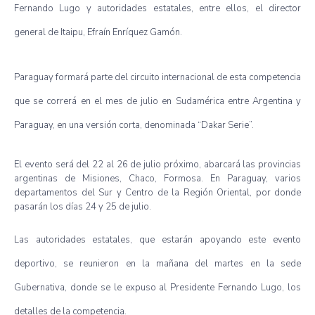
Fernando
Lugo
y
autoridades
estatales
,
entre
ellos
, el director
general de
Itaipu
,
Efraín
Enríquez
Gamón
.
Paraguay
formará
parte
del
circuito
internacional
de
esta
competencia
que
se
correrá
en el
mes
de
julio
en
Sudamérica
entre
Argentina y
Paraguay, en
una
versión
corta
,
denominada
“Dakar
Serie”
.
El
evento
será
del 22 al 26 de
julio
próximo
,
abarcará
las
provincias
argentinas
de
Misiones
,
Chaco
, Formosa. En Paraguay,
varios
departamentos
del Sur y Centro de la
Región
Oriental,
por
donde
pasarán
los
días
24 y 25 de
julio
.
Las
autoridades
estatales
,
que
estarán
apoyando
este
evento
deportivo
, se
reunieron
en la
mañana
del
martes
en la
sede
Gubernativa
,
donde
se le
expuso
al
Presidente
Fernando
Lugo
, los
detalles
de la
competencia
.