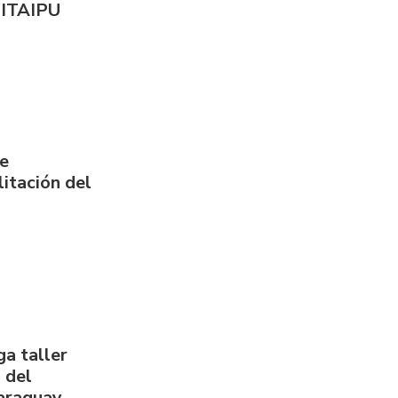
 ITAIPU
de
itación del
a taller
 del
Paraguay