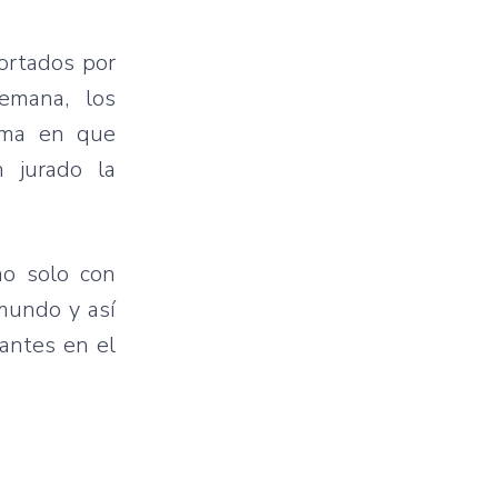
portados por
emana, los
rma en que
n jurado la
no solo con
 mundo y así
pantes en el