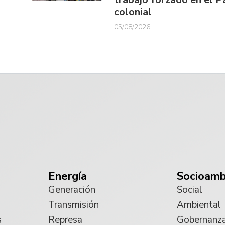
colonial
05/08/2026
Energía
Socioamb
Generación
Social
Transmisión
Ambiental
s
Represa
Gobernanz