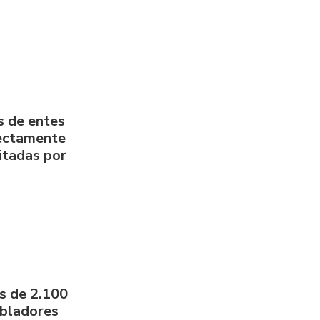
s de entes
rectamente
litadas por
s de 2.100
obladores