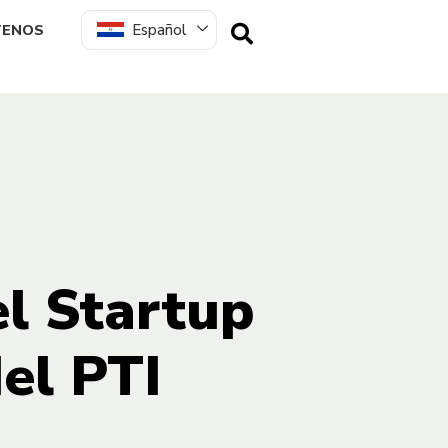
Español
TENOS
el Startup
el PTI