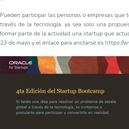
Pueden participar las personas o empresas que t
través de la tecnología, ya sea solo una propue
formar parte de la actividad una startup que actua
23 de mayo y el enlace para anotarse es https:/