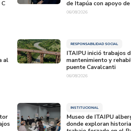
 C
de Itapúa con apoyo de
06/08/2026
RESPONSABILIDAD SOCIAL
ITAIPU inició trabajos 
a al
mantenimiento y rehabil
puente Cavalcanti
06/08/2026
INSTITUCIONAL
tor
Museo de ITAIPU alberg
ajos
donde exploran historia
trabajo forzado en el 