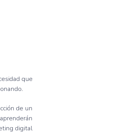
ecesidad que
cionando.
ucción de un
s aprenderán
ting digital