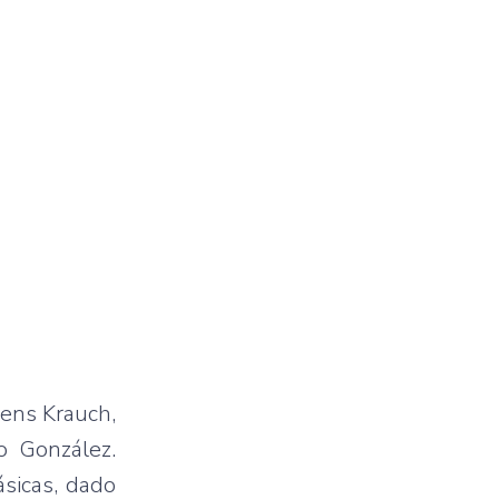
Jens Krauch,
o González.
ásicas, dado