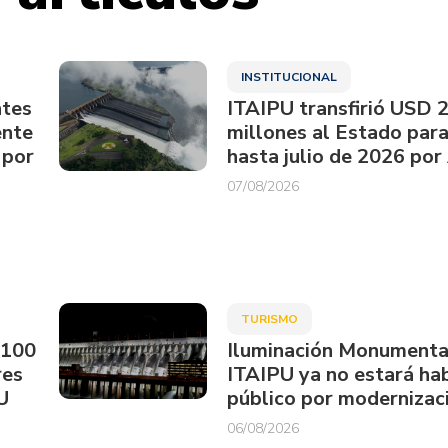
INSTITUCIONAL
ntes
ITAIPU transfirió USD 
ente
millones al Estado par
 por
hasta julio de 2026 por
07/08/2026
TURISMO
.100
Iluminación Monumenta
res
ITAIPU ya no estará hab
U
público por modernizac
06/08/2026