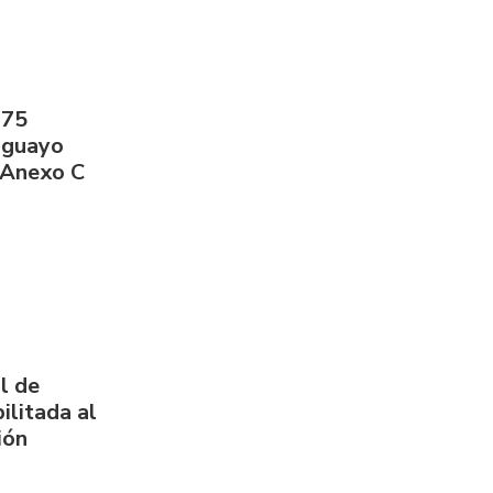
275
aguayo
 Anexo C
l de
ilitada al
ión