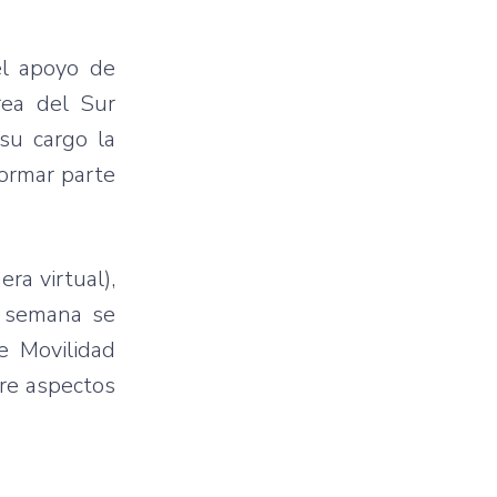
el apoyo de
rea del Sur
su cargo la
formar parte
ra virtual),
ma semana se
e Movilidad
bre aspectos